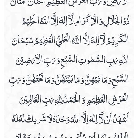
ذُوْالْجَلَالِ وَ الْاِكْرَامِ لَآ اِلٰهَ اِلَّا اللَّهُ الْحَلِيْمُ
الْكَرِيْمُ لَآ اِلٰهَ اِلَّا اللَّهُ الْعَلِيُّ الْعَظِيْمُ سُبْحَانَ
اللَّهِ رَبِّ السَّمٰوٰتِ السَّبْعِ وَ رَبِّ الْاَرَضِيْنَ
السَّبْعِ وَ مَا فِيْهِنَّ وَ مَا بَيْنَهُنَّ وَ مَا تَحْتَهُنَّ وَ رَبِّ
الْعَرْشِ الْعَظِيْمِ وَ الْحَمْدُ لِلَّهِ رَبِّ الْعَالِمِيْنَ
اَشْهَدُ اَنْ لَآ اِلٰهَ اِلَّا اللَّهُ وَحْدَهٗ لَا شَريكَ لَهُ لَهُ
الْمُلْكُ وَ لَهُ الْحَمْدُ يُحْيِيْ وَ يُمِيْتُ وَ هُوَ حَيٌّ لَا