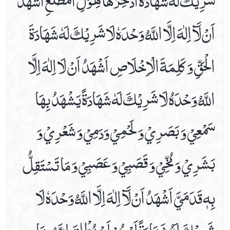
اَنْ لَآ اِلٰهَ اِلَّا اللَّهُ وَحْدَهٗ لَا شَرِيْكَ لَهٗ شَهَادَةَ
الْحَقِّ وَ كَلِمَةَ الْاِخْلَاصِ اَشْهَدُ اَنْ لَا اِلٰهَ اِلَّا
اللَّهُ وَحْدَهُ لَا شَرِيْكَ لَهٗ شَهَادَةً يَشْهَدُ بِهَا
سَمْعِيْ وَ بَصَرِيْ وَ لَحْمِيْ وَدَمِيْ وَ شَعْرِيْ وَ
بَشَرِيْ وَ مُخِّيْ وَ قَصَبِيْ وَ عَصَبِيْ وَ مَا تَسْتَقِلُّ
بِهٖ قَدَمَيَّ اَشْهَدُ اَنْ لَآ اِلٰهَ اِلَّا اللَّهُ وَحْدَهٗ لَا
شَرِيْكَ لَهُ شَهَادَةً اَرْجُوْ اَنْ يُطْلِقَ اللَّهُ بِهَا