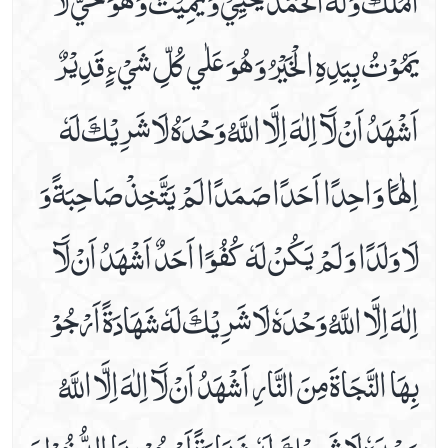
يَمُوْتُ بِيَدِهِ الْخَيْرُ وَ هُوَ عَلٰي كُلِّ شَيْ ءٍ قَدِيْرٌ
اَشْهَدُ اَنْ لَآ اِلٰهَ اِلَّا اللَّهُ وَحْدَهُ لَا شَرِيْكَ لَهٗ
اِلٰهًا وَاحِدًا اَحَدًا صَمَدًا لَمْ يَتَّخِذْ صَاحِبَةً وَ
لَا وَلَدًا وَ لَمْ يَكُنْ لَهٗ كُفُوًا اَحَدٌ اَشْهَدُ اَنْ لَآ
اِلٰهَ اِلَّا اللَّهُ وَحْدَهٗ لَا شَرِيْكَ لَهٗ شَهَادَةً اَرْجُوْ
بِهَا النَّجَاةَ مِنَ النَّارِ اَشْهَدُ اَنْ لَآ اِلٰهَ اِلَّا اللَّهُ
وَحْدَهٗ لَا شَرِيْكَ لَهٗ شَهَادَةً اَرْجُوْ بِهَا الدُّخُوْلَ