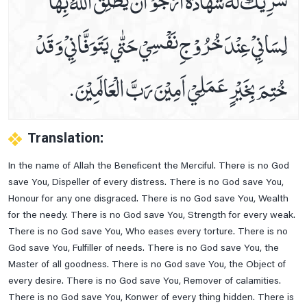
لِسَانِيْ عِنْدَ خُرُوْجِ نَفْسِيْ حَتّٰي يَتَوَفَّانِيْ وَ قَدْ
خُتِمَ بِخَيْرٍ عَمَلِيْ اَمِيْنَ رَبَّ الْعَالَمِيْنَ.
Translation:
In the name of Allah the Beneficent the Merciful. There is no God
save You, Dispeller of every distress. There is no God save You,
Honour for any one disgraced. There is no God save You, Wealth
for the needy. There is no God save You, Strength for every weak.
There is no God save You, Who eases every torture. There is no
God save You, Fulfiller of needs. There is no God save You, the
Master of all goodness. There is no God save You, the Object of
every desire. There is no God save You, Remover of calamities.
There is no God save You, Konwer of every thing hidden. There is