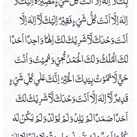
اِلٰهَ اِلَّا اَنْتَ كُلُّ شَيْ ءٍ فَقِيْرٌ اِلَيْكَ لَآ اِلٰهَ اِلَّا
اَنْتَ وَحْدَكَ لَآ شَرِيْكَ لَكَ اِلٰهًا وَاحِدًا اَحَدًا
لَكَ الْمُلْكُ وَ لَكَ الْحَمْدُ تُحٖيْ وَ تُمِيْتُ وَ اَنْتَ
حَيٌّ لَّا تَمُوْتُ بِيَدِكَ الْخَيْرُ اِنَّكَ عَلٰي كُلِّ شَيْ ءٍ
قَدِيرٌ لَآ اِلٰهَ اِلَّا اَنْتَ وَحْدَكَ لَآ شَرِيْكَ لَكَ
اَحَدًا صَمَدًا لَمْ يَلِدْ وَ لَمْ يُوْلَدْ وَ لَمْ يَكُنْ لَهٗ
كُفُوًا اَحَدٌ وَ لَمْ يَتَّخِذْ صَاحِبَةً وَ لَا وَلَدًا لَا اِلٰهَ