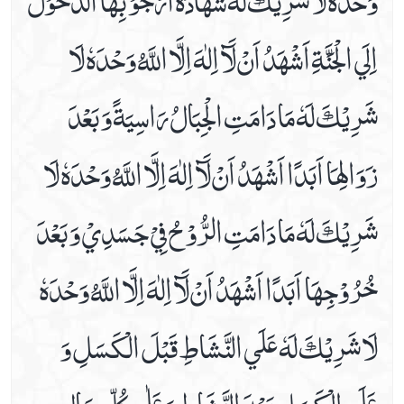
اِلَي الْجَنَّةِ اَشْهَدُ اَنْ لَآ اِلٰهَ اِلَّا اللَّهُ وَحْدَهٗ لَا
شَرِيْكَ لَهٗ مَا دَامَتِ الْجِبَالُ رَاسِيَةً وَ بَعْدَ
زَوَالِهَا اَبَدًا اَشْهَدُ اَنْ لَآ اِلٰهَ اِلَّا اللَّهُ وَحْدَهٗ لَا
شَرِيْكَ لَهٗ مَا دَامَتِ الرُّوْحُ فِيْ جَسَدِيْ وَ بَعْدَ
خُرُوْجِهَا اَبَدًا اَشْهَدُ اَنْ لَآ اِلٰهَ اِلَّا اللَّهُ وَحْدَهٗ
لَا شَرِيْكَ لَهٗ عَلَي النَّشَاطِ قَبْلَ الْكَسَلِ وَ
عَلَي الْكَسَلِ بَعْدَ النَّشَاطِ وَ عَلٰي كُلِّ حَالٍ