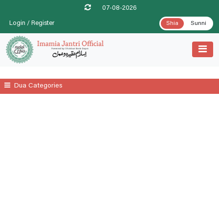
07-08-2026
Login / Register
Shia
Sunni
Dua Categories
All
Ahl-E-Bait A.s
Daily
Date Wise Prayers For Each Islamic Month