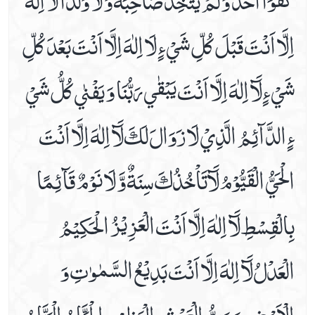
اِلَّا اَنْتَ قَبْلَ كُلِّ شَيْ ءٍ لَا اِلٰهَ اِلَّا اَنْتَ بَعْدَ كُلِّ
شَيْ ءٍ لَآ اِلٰهَ اِلَّا اَنْتَ يَبْقٰي رَبُّنَا وَ يَفْنٰي كُلُّ شَيْ
ءٍ الدَّآئِمُ الَّذِيْ لَا زَوَالَ لَكَ لَآ اِلٰهَ اِلَّا اَنْتَ
الْحَيُّ الْقَيُّوْمُ لَآتَاْخُذُكَ سِنَةٌ وَّ لَا نَوْمٌ قَآئِمًا
بِالْقِسْطِ لَآ اِلٰهَ اِلَّا اَنْتَ الْعَزِيْزُ الْحَكِيْمُ
الْعَدْلُ لَآ اِلٰهَ اِلَّا اَنْتَ بَدِيْعُ السَّمٰوٰتِ وَ
الْاَرْضِ وَ رَبُّ الْعَرْشِ الْعَظِيْمِ الْحَنَّانُ الْمَنَّانُ