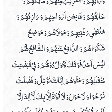
خَالِقُهُمْ وَ قَابِضُ اَرْوَاحِهِمْ وَ رَازِقُهُمْ وَ
مُنْتَهٰي رَغْبَتِهِمْ وَ مَوْلَاهُمْ وَ مَوْضِعُ
شَكْوَاهُمْ وَ الدَّافِعُ عَنْهُمْ وَ الشَّافِعُ لَهُمْ
لَيْسَ اَحَدٌ فَوْقَكَ يَحُوْلُ دُوْنَهُمْ وَ فِيْ قَبْضَتِكَ
مُنْقَلَبُهُمْ وَ مَثْوٰهُمْ اِيَّاكَ نُؤَمِّلُ وَ فَضْلَكَ
نَرْجُوْا وَ لَا حَوْلَ وَ لَا قُوَّةَ اِلَّا بِكَ لَآ اِلٰهَ اِلَّا
اَنْتَ قُوَّةُ كُلِّ ضَعِيْفٍ وَ مَفْزَعُ كُلِّ مَلْهُوْفٍ وَ