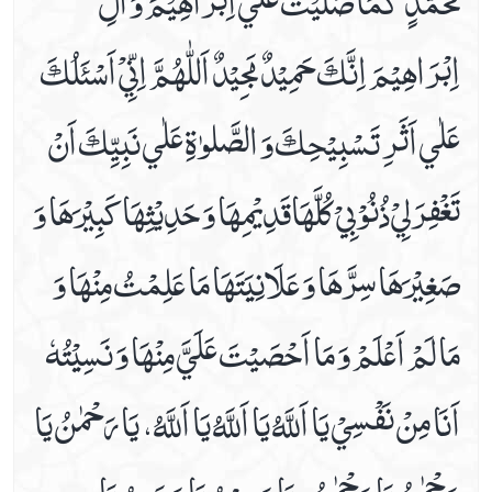
Date 15th Paryer
اِبْرَاهِيْمَ اِنَّكَ حَمِيْدٌ مَجِيْدٌ اَللّٰهُمَّ اِنِّيْ اَسْئَلُكَ
Date 16th Prayer
Date 17th Prayer
عَلٰي اَثَرِ تَسْبِيْحِكَ وَ الصَّلوٰةِ عَلٰي نَبِيِّكَ اَنْ
Date 18th Prayer
Date 19th Prayer
تَغْفِرَلِيْ ذُنُوْبِيْ كُلَّهَاقَدِيْمِهَا وَ حَدِيْثِهَاكَبِيْرَهَا وَ
Date 20th Prayer
Date 21st Prayer
صَغِيْرَهَا سِرَّهَا وَ عَلَانِيَتَهَا مَا عَلِمْتُ مِنْهَا وَ
Date 22nd Prayer
Date 23rd Prayer
مَا لَمْ اَعْلَمْ وَ مَا اَحْصَيْتَ عَلَيَّ مِنْهَا وَ نَسِيْتُهٗ
Date 24th Prayer
Date 25th Prayer
اَنَا مِنْ نَفْسِيْ يَا اَللَّهُ يَا اَللَّهُ يَا اَللَّهُ، يَا رَحْمٰنُ يَا
Finance
رَحْمٰنُ يَا رَحْمٰنُ، يَا رَحِيْمُ يَا رَحَيِمُ يَا