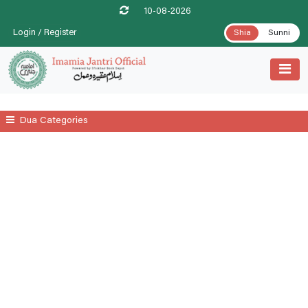
10-08-2026
Login / Register
Shia
Sunni
Dua Categories
All
Ahl-E-Bait A.s
Daily
Date Wise Prayers For Each Islamic Month