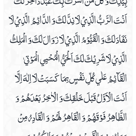
اَنْتَ الرَّبُّ الَّذِيْ لَا نِدَّ لَكَ وَ الدَّائِمُ الَّذِيْ لَا
نَفَادَ لَكَ وَ الْقَيُّوْمُ الَّذِيْ لَا زَوَالَ لَكَ وَ الْمَلِكُ
الَّذِيْ لَا شَرِيْكَ لَكَ اَلْحَيُّ الْمُحْيِي الْمَوْتيٰ
الْقَآئِمُ عَلٰي كُلِّ نَفْسٍ بِمَا كَسَبَتْ لَا اِلٰهَ اِلَّا
اَنْتَ الْاَوَّلُ قَبْلَ خَلْقِكَ وَ الْاٰخِرُ بَعْدَهُمْ وَ
الظَّاهِرُ فَوْقَهُمْ وَ الْقَاهِرُ لَهُمْ وَ الْقَادِرُ مِنْ
وَرَائِهِمْ وَ الْقَرِيْبُ مِنْهُمْ وَ مَالِكُهُمْ وَ