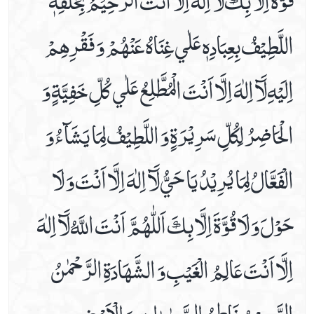
اللَّطِيْفُ بِعِبَادِهٖ عَلٰي غِنَاهُ عَنْهُمْ وَ فَقْرِهِمْ
اِلَيْهِ لَآ اِلٰهَ اِلَّا اَنْتَ الْمُطَّلِعُ عَلٰي كُلِّ خَفِيَّةٍ وَ
الْحَاضِرُ لِكُلِّ سَرِيْرَةٍ وَ اللَّطِيْفُ لِمَا يَشَآءُ وَ
الْفَعَّالُ لِمَا يُرِيْدُ يَا حَيُّ لَآ اِلٰهَ اِلَّا اَنْتَ وَ لَا
حَوْلَ وَ لَا قُوَّةَ اِلَّا بِكَ اَللّٰهُمَّ اَنْتَ اللَّهُ لَآ اِلٰهَ
اِلَّا اَنْتَ عَالِمُ الْغَيْبِ وَ الشَّهَادَةِ الرَّحْمٰنُ
الرَّحِيْمُ فَاطِرُ السَّمٰوٰاتِ وَ الْاَرْضِ