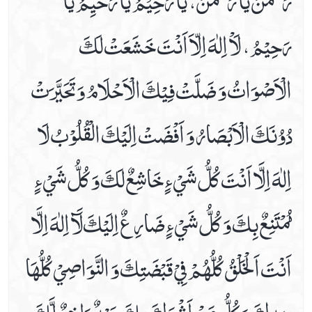
Health
رَحِيْمُ، لَاْ اِلٰهَ اِلّاَ اَنْتَ خَشَعَتْ لَكَ
Lifestyle
الْاَصْوَاتُ وَ ضَلَّتْ فِيْكَ الْاَحْلَامُ وَ تَحَيَّرَتْ
Travel
دُوُنَكَ الْاَبْصَارُ وَ اَفْضَتْ اِلَيْكَ الْقُلُوْبُ لَا
Ziaraats
اِلٰهَ اِلَّا اَنْتَ كُلُّ شَيْ ءٍ خَاشِعٌ لَكَ وَ كُلُّ شَيْ ءٍ
مُمْتَنِعٌ بِكَ وَ كُلُّ شَيْ ءٍ ضَارِعٌ اِلَيْكَ لَآ اِلٰهَ اِلَّا
اَنْتَ اَلْخَلْقُ كُلُّهُمْ فِيْ قَبْضَتِكَ وَ النَّوَاصِيْ كُلُّهَا
بِيَدِكَ وَ كُلُّ مَنْ اَشْرَكَ بِكَ عَبْدٌ دَاخِرٌ لَّكَ