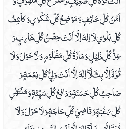
اَمْنُ كُلِّ خَائِفٍ وَ مَوْضِعُ كُلِّ شَكْوٰي وَ كاَشِفُ
كُلِّ بَلْوٰي لَا اِلٰهَ اِلَّا اَنْتَ حِصْنُ كُلِّ هَارِبٍ وَ
عِزُّ كُلِّ ذَلِيْلٍ وَ مَادَّةُ كُلِّ مَظْلُوْمٍ وَ لَا حَوْلَ وَ لَا
قُوَّةَ اِلَّا بِكَ لَآ اِلٰهَ اِلَّا اَنْتَ وَلِيُّ كُلِّ نِعْمَةٍ وَ
صَاحِبُ كُلِّ حَسَنَةٍ وَ دَافِعُ كُلِّ سَيِّئَةٍ وَ مُنْتَهٰي
كُلِّ رَغْبَةٍ وَ قَاضِيْ كُلِّ حَاجَةٍ وَ لَا حَوْلَ وَ لَا
قُوَّةَ اِلَّا بِكَ لَآ اِلٰهَ اِلَّا اَنْتَ الرَّحِيْمُ بِخَلْقِهٖ