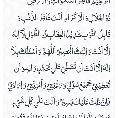
ذُوْالْجَلَالِ وَ الْاِكْرَامِ اَنْتَ غَافِرُ الذَّنْبِ وَ
قَابِلُ التَّوْبِ شَدِيْدُ الْعِقَابِ ذُوالطَّوْلِ لَآ اِلٰهَ
اِلَّا اَنْتَ وَ اِلَيْكَ الْمَصِيْرُ اَللّٰهُمَّ وَ اَسْئَلُكَ بِلَاْ
اِلٰهَ اِلَّا اَنْتَ اَنْ تُصَلِّيَ عَلٰي مُحَمَّدٍ وَ اٰلِهٖ وَ اَنْ
تُعْطِيَنِيْ جَمِيْعَ سُؤْلِيْ وَ رَغْبَتِيْ وَ اُمْنِيَّتِيْ وَ اِرَادَتِيْ
فَاِنَّ ذٰلِكَ عَلَيْكَ يَسِيْرٌ وَ اَنْتَ عَلٰي كُلِّ شَيْ ءٍ
قَدِيْرٌ وَ اِنَّمَا اَمْرُكَ اِذَا اَرَدْتَ شَيْئًا اَنْ تَقُوْلَ