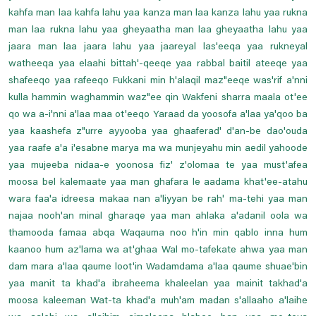
kahfa man laa kahfa lahu yaa kanza man laa kanza lahu yaa rukna
man laa rukna lahu yaa gheyaatha man laa gheyaatha lahu yaa
jaara man laa jaara lahu yaa jaareyal las'eeqa yaa rukneyal
watheeqa yaa elaahi bittah'-qeeqe yaa rabbal baitil ateeqe yaa
shafeeqo yaa rafeeqo Fukkani min h'alaqil maz"eeqe was'rif a'nni
kulla hammin waghammin waz"ee qin Wakfeni sharra maala ot'ee
qo wa a-i'nni a'laa maa ot'eeqo Yaraad da yoosofa a'laa ya'qoo ba
yaa kaashefa z"urre ayyooba yaa ghaaferad' d'an-be dao'ouda
yaa raafe a'a i'esabne marya ma wa munjeyahu min aedil yahoode
yaa mujeeba nidaa-e yoonosa fiz' z'olomaa te yaa must'afea
moosa bel kalemaate yaa man ghafara le aadama khat'ee-atahu
wara faa'a idreesa makaa nan a'liyyan be rah' ma-tehi yaa man
najaa nooh'an minal gharaqe yaa man ahlaka a'adanil oola wa
thamooda famaa abqa Waqauma noo h'in min qablo inna hum
kaanoo hum az'lama wa at'ghaa Wal mo-tafekate ahwa yaa man
dam mara a'laa qaume loot'in Wadamdama a'laa qaume shuae'bin
yaa manit ta khad'a ibraheema khaleelan yaa mainit takhad'a
moosa kaleeman Wat-ta khad'a muh'am madan s'allaaho a'laihe