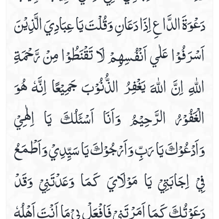
دَعْوَةَ الدَّاعِ اِذَا دَعَانِ وَقُلْتَ يَا عِبَادِيَ الَّذِيْنَ
اَسْرَفُوْا عَلٰي اَنْفُسِهِمْ لَا تَقْنَطُوْا مِنْ رَّحْمَةِ
اللّٰهِ اِنَّ اللّٰهَ يَغْفِرُ الذُّنُوْبَ جَمِيْعًا اِنَّهٗ هُوَ
الْغَفُوْرُ الرَّحِيْمُ وَاَنَا اَسْئَلُكَ يَا اِلٰھِيْ
وَاَدْعُوْكَ يَا رَبِّ وَاَرْجُوْكَ يَا سَيِّدِيْ وَاَطْمَعُ
فِيْ اِجَابَتِيْ يَا مَوْلَايَ كَمَا وَعَدْتَنِيْ وَقَدْ
دَعَوْتُكَ كَمَا اَمَرْتَنِيْ فَافْعَلْ بِيْ مَا اَنْتَ اَهْلُهٗ