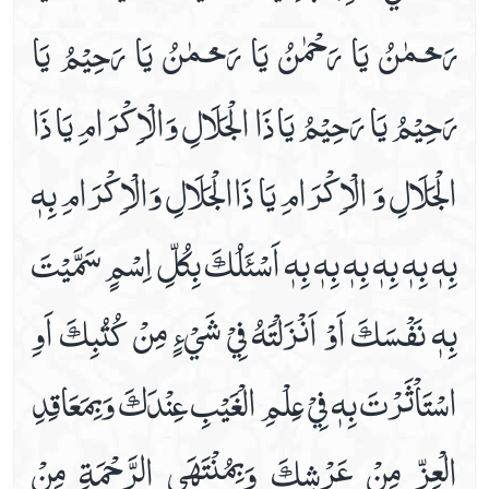
رَحـْمٰنُ يَا رَحْمٰنُ يَا رَحـْمٰنُ يَا رَحِيْمُ يَا
رَحِيْمُ يَا رَحِيْمُ يَا ذَا الْجَلَالِ وَالْاِكْرَامِ يَا ذَا
الْجَلَالِ وَ الْاِكْرَامِ يَا ذَاالْجَلَالِ وَالْاِكْرَامِ بِهٖ
بِهٖ بِهٖ بِهٖ بِهٖ بِهٖ بِهٖ اَسْئَلُكَ بِكُلِّ اِسْمٍ سَمَّيْتَ
بِهٖ نَفْسَكَ اَوْ اَنْزَلْتَهُ فِيْ شَيْءٍ مِنْ كُتُبِكَ اَوِ
اسْتَاْثَرْتَ بِهٖ فِيْ عِلْمِ الْغَيْبِ عِنْدَكَ وَبِمَعَاقِدِ
الْعِزِّ مِنْ عَرْشِكَ وَبِمُنْتَهَي الرَّحْمَةِ مِنْ