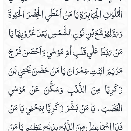
الْمُلُوْكِ الْجَبَابِرَةِ يَا مَنْ اَعْطَي الْخِضْرَ الْحَيٰوةَ
وَرَدَّ لِيُوْشَعَ بْنِ نُوْنِ الشَّمْسِ بَعْدَ غُرُوْبِهَا يَا
مَنْ رَبَطَ عَلٰي قَلْبِ اُمِّ مُوْسٰي وَاَحْصَنَ فَرْجَ
مَرْيَمَ ابْنَتِ عِمْرَانَ يَا مَنْ حَصَّنَ يَحْيَيٰ بْنَ
زَكَرِيّا مِنَ الذَّنْبِ وَسَكَّنَ عَنْ مُوْسٰي
الْغَضَبَ ، يَا مَنْ بَشَّرَ زَكَرِيَّا بِيَحْيٰي يَا مَنْ
فَدَا اِسْمَاعِيْلَ مِنَ الذَّبْحِ بِذِبْحٍ عَظِيْمٍ يَا مَنْ