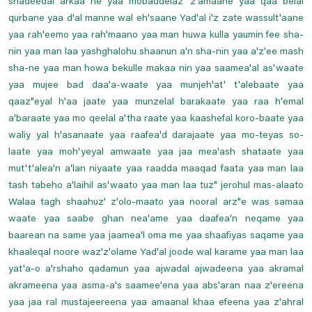
shadeedal arkaa ne yaa mobaddelaz' z'amaane yaa qaa belal
qurbane yaa d'al manne wal eh'saane Yad'al i'z zate wassult'aane
yaa rah'eemo yaa rah'maano yaa man huwa kulla yaumin fee sha-
nin yaa man laa yashghalohu shaanun a'n sha-nin yaa a'z'ee mash
sha-ne yaa man howa bekulle makaa nin yaa saamea'al as'waate
yaa mujee bad daa'a-waate yaa munjeh'at' t'alebaate yaa
qaaz"eyal h'aa jaate yaa munzelal barakaate yaa raa h'emal
a'baraate yaa mo qeelal a'tha raate yaa kaashefal koro-baate yaa
waliy yal h'asanaate yaa raafea'd darajaate yaa mo-teyas so-
laate yaa moh'yeyal amwaate yaa jaa mea'ash shataate yaa
mut't'alea'n a'lan niyaate yaa raadda maaqad faata yaa man laa
tash tabeho a'laihil as'waato yaa man laa tuz" jerohul mas-alaato
Walaa tagh shaahuz' z'olo-maato yaa nooral arz"e was samaa
waate yaa saabe ghan nea'ame yaa daafea'n neqame yaa
baarean na same yaa jaamea'l oma me yaa shaafiyas saqame yaa
khaaleqal noore waz'z'olame Yad'al joode wal karame yaa man laa
yat'a-o a'rshaho qadamun yaa ajwadal ajwadeena yaa akramal
akrameena yaa asma-a's saamee'ena yaa abs'aran naa z'ereena
yaa jaa ral mustajeereena yaa amaanal khaa efeena yaa z'ahral