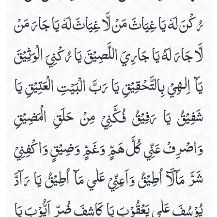
رُكْنَ لَهٗ يَا غِيَاثَ مَنْ لَّا غِيَاثَ لَهٗ يَا جَارَ مَنْ
لَّا جَارَ لَهُ يَا جَارِيَ اللَّصِيْقَ يَا رُكْنِيَ الْوَثِيْقَ
يَآ اِلـٰهِيْ بِالتَّحْقِيْقِ يَا رَبَّ الْبَيْتِ الْعَتِيْقِ يَا
شَفِيْقُ يَا رَفِيْقُ فُكَّنِيْ مِنْ حَلَقِ الْمَضِيْقِ
وَاصْرِفْ عَنِّي كُلَّ هَمٍّ وَغَمٍّ وَضِيْقٍ وَاكْفِنِيْ
شَرَّ مَآلَآ اُطِيْقُ وَاَعِنِّيْ عَلٰي مَآ اُطِيْقُ يَا رَآدَّ
يُوْسُفَ عَلٰي يَعْقُوْبَ يَا كَاشِفَ ضُرِّ اَيُّوْبَ يَا