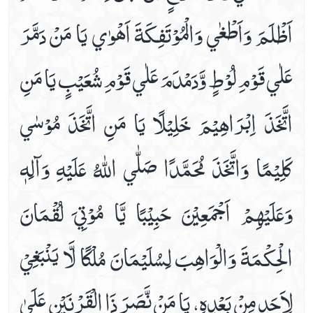
اَظْلَمَ وَاَطْغٰي وَالْمُوْتَفِكَةَ اَهْوٰي يَا مَنْ دَمَّرَ
عَلٰي قَوْمِ لُوْطٍ وَّدَمْدَمَ عَلٰي قَوْمِ شُعَيْبٍ يَا مَنِ
اتَّخَذَ اِبْرَاهِيْمَ خَلِيْلًا يَا مَنِ اتَّخَذَ مُوْسٰي
كَلِيْمًا وَاتَّخَذَ مُحَمَّدًا صَلّٰي اللّٰهُ عَلَيْهِ وَآلِهٖ
وَعَلَيْهِمْ اَجْمَعِيْنَ حَبِيْبًا يَّا مُوْتِيَ لُقْمَانَ
الْحِكْمَةَ وَالْوَاهِبَ لِسُلَيْمَانَ مُلْكًا لَّا يَنْبَغِيْ
لِاَحَدٍ مِنْ بَعْدِهِ، يَا مَنْ نَّصَرَ ذَا الْقَرْنَيْنِ عَلَيٰ