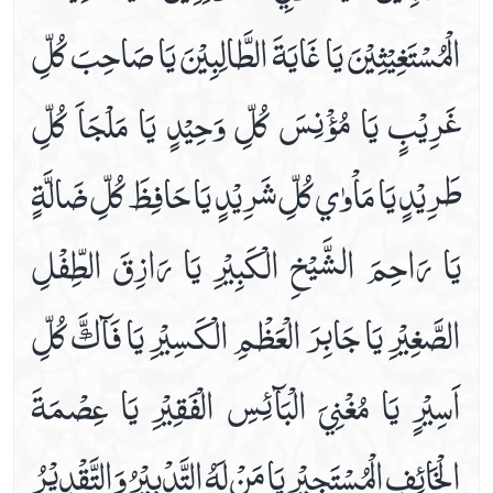
الْمُسْتَغِيْثِيْنَ يَا غَايَةَ الطَّالِبِيْنَ يَا صَاحِبَ كُلِّ
غَرِيْبٍ يَا مُؤْنِسَ كُلِّ وَحِيْدٍ يَا مَلْجَاَ كُلِّ
طَرِيْدٍ يَا مَاْوٰي كُلِّ شَرِيْدٍ يَا حَافِظَ كُلِّ ضَالَّةٍ
يَا رَاحِمَ الشَّيْخِ الْكَبِيْرِ يَا رَازِقَ الطِّفْلِ
الصَّغِيْرِ يَا جَابِرَ الْعَظْمِ الْكَسِيْرِ يَا فَآكَّ كُلِّ
اَسِيْرٍ يَا مُغْنِيَ الْبَآئِسِ الْفَقِيْرِ يَا عِصْمَةَ
الْخَائِفِ الْمُسْتَجِيْرِ يَا مَنْ لَهُ التَّدْبِيْرُ وَالتَّقْدِيْرُ