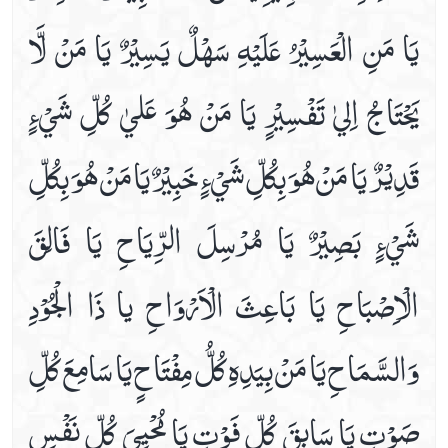
يَا مَنِ الْعَسِيْرُ عَلَيْهِ سَهْلٌ يَسِيْرٌ يَا مَنْ لَّا
يَحْتَاجُ اِليٰ تَفْسِيْرٍ يَا مَنْ هُوَ عَليٰ كُلِّ شَيْءٍ
قَدِيْرٌ يَا مَنْ هُوَ بِكُلِّ شَيْءٍ خَبِيْرٌ يَا مَنْ هُوَ بِكُلِّ
شَيْءٍ بَصِيْرٌ يَا مُرْسِلَ الرِّيَاحِ يَا فَالِقَ
الْاِصْبَاحِ يَا بَاعِثَ الْاَرْوَاحِ يا ذَا الْجُوْدِ
وَالسَّمَاحِ يَا مَنْ بِيَدِهِ كُلُّ مِفْتَاحٍ يَا سَامِعَ كُلِّ
صَوْتٍ يَا سَابِقَ كُلِّ فَوْتٍ يَا مُحْيِيَ كُلِّ نَفْسٍ