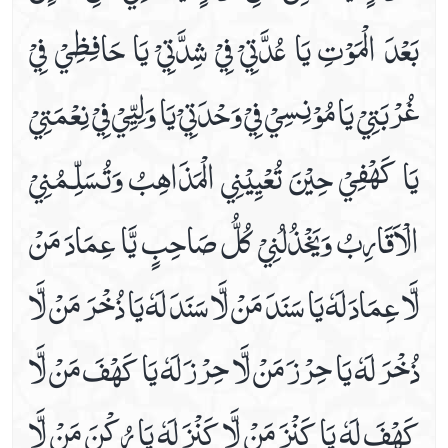
بَعْدَ الْمَوْتِ يَا عُدَّتِيْ فِيْ شِدَّتِيْ يَا حَافِظِيْ فِيْ
غُرْبَتِيْ يَا مُوْنِسِيْ فِيْ وَحْدَتِيْ يَا وَلِيِّيْ فِيْ نِعْمَتِيْ
يَا كَهْفِيْ حِيْنَ تُعْيِيْنِي الْمَذَاهِبُ وَتُسَلّـِمُنِيْ
الْاَقَارِبُ وَيَخْذُلُنِيْ كُلُّ صَاحِبٍ يَّا عِمَادَ مَنْ
لَّا عِمَادَ لَهٗ يَا سَنَدَ مَنْ لَّا سَنَدَ لَهٗ يَا ذُخْرَ مَنْ لَّا
ذُخْرَ لَهٗ يَا حِرْزَ مَنْ لَّا حِرْزَ لَهٗ يَا كَهْفَ مَنْ لَّا
كَهْفَ لَهٗ يَا كَنْزَ مَنْ لَّا كَنْزَ لَهٗ يَا رُكْنَ مَنْ لَّا