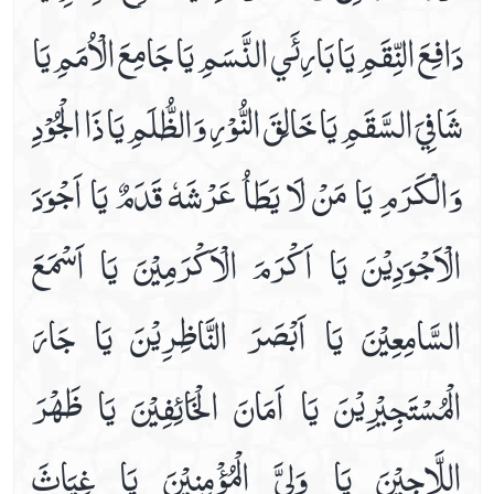
دَافِعَ النِّقَمِ يَا بَارِئَي النَّسَمِ يَا جَامِعَ الْاُمَمِ يَا
شَافِيَ السَّقَمِ يَا خَالِقَ النُّوْرِ وَالظُّلَمِ يَا ذَا الْجُوْدِ
وَالْكَرَمِ يَا مَنْ لَا يَطَاُ عَرْشَهٗ قَدَمٌ يَا اَجْوَدَ
الْاَجْوَدِيْنَ يَا اَكْرَمَ الْاَكْرَمِيْنَ يَا اَسْمَعَ
السَّامِعِيْنَ يَا اَبْصَرَ النَّاظِرِيْنَ يَا جَارَ
الْمُسْتَجِيْرِيْنَ يَا اَمَانَ الْخَائِفِيْنَ يَا ظَهْرَ
اللَّاجِيْنَ يَا وَلِيَّ الْمُؤْمِنِيْنَ يَا غِيَاثَ