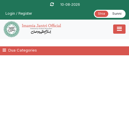
10-08-2026
Login / Register
Shia
Sunni
Dua Categories
All
Ahl-E-Bait A.s
Dua Abu Hamza Al Thumali
Dua E Ahad With Audio And Video Receiation
Dua E Ashraat
Dua E Faraj With Audio And Video Receiation