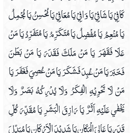
كَافِيْ يَا شَافِيْ يَا وَافِيْ يَا مُعَافِيْ يَا مُحْسِنُ يَا مُجْمِلُ
يَا مُنْعِمُ يَا مُفْضِلُ يَا مُتَكَرِّمُ يَا مُتَفَرِّدُ يَا مَنْ
عَلَا فَقَهَرَ يَا مَنْ مَلَكَ فَقَدَرَ يَا مَنْ بَطَنَ
فَخَبَرَ يَا مَنْ عُبِدَ فَشَكَرَ يَا مَنْ عُصِيَ فَغَفَرَ يَا
مَنْ لَا تَحْوِيْهِ الْفِكَرُ وَلَا يُدْرِكُهُ بَصَرٌ وَلَا
يَخْفٰي عَلَيْهِ اَثَرٌ يَا رَازِقَ الْبَشَرِ يَا مُقَدِّرَ كُلِّ
قَدَرٍ يَا عَالِيَ الْمَكَانِ يَا شَدِيْدَ الْاَرْكَانِ يَا مُبَدِّلَ