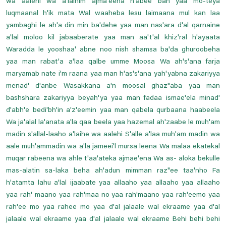
wa aalehi wa a'laihim ajma'eena h'abee ban yaa mo-teya
luqmaanal h'ik mata Wal waaheba lesu laimaana mul kan laa
yambaghi le ah'a din min ba'dehe yaa man nas'ara d'al qarnaine
a'lal moloo kil jabaaberate yaa man aa't'al khiz'ral h'ayaata
Waradda le yooshaa' abne noo nish shamsa ba'da ghuroobeha
yaa man rabat'a a'laa qalbe umme Moosa Wa ah's'ana farja
maryamab nate i'm raana yaa man h'as's'ana yah'yabna zakariyya
menad' d'anbe Wasakkana a'n moosal ghaz"aba yaa man
bashshara zakariyya beyah'ya yaa man fadaa ismae'ela minad'
d'abh'e bedi'bh'in a'z'eemin yaa man qabela qurbaana haabeela
Wa ja'alal la'anata a'la qaa beela yaa hazemal ah'zaabe le muh'am
madin s'allal-laaho a'laihe wa aalehi S'alle a'laa muh'am madin wa
aale muh'ammadin wa a'la jameei'l mursa leena Wa malaa ekatekal
muqar rabeena wa ahle t'aa'ateka ajmae'ena Wa as- aloka bekulle
mas-alatin sa-laka beha ah'adun mimman raz"ee taa'nho Fa
h'atamta lahu a'lal ijaabate yaa allaaho yaa allaaho yaa allaaho
yaa rah' maano yaa rah'maa no yaa rah'maano yaa rah'eemo yaa
rah'ee mo yaa rahee mo yaa d'al jalaale wal ekraame yaa d'al
jalaale wal ekraame yaa d'al jalaale wal ekraame Behi behi behi