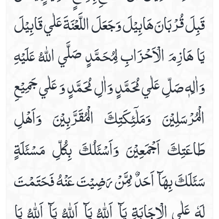
قَبِلَ قُرْبَانَ هَابِيْلَ وَجَعَلَ اللَّعْنَةَ عَلٰي قَابِيْلَ
يَا هَازِمَ الْاَحْزَابِ لِمُحَمَّدٍ صَلَّي اللّٰهُ عَلَيْهِ
وَاٰلِهٖ صَلِّ عَلٰي مُحَمَّدٍ وَاٰلِ مُحَمَّدٍ وَ عَلٰي جَمِيْعِ
الْمُرْسَلِيْنَ وَمَلٰٓئِكَتِكَ الْمُقَرَّبِيْنَ وَاَهْلِ
طَاعَتِكَ اَجْمَعِيْنَ وَاَسْئَلُكَ بِكُلِّ مَسْئَلَةٍ
سَئَلَكَ بِهَآ اَحَدٌ مِمَّنْ رَضِيْتَ عَنْهُ فَحَتَمْتَ
لَهٗ عَلٰي الْاِجَابَةِ يَآ اَللّٰهُ يَآ اَللّٰهُ يَآ اَللّٰهُ يَا