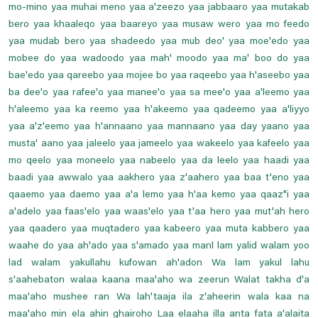
mo-mino yaa muhai meno yaa a'zeezo yaa jabbaaro yaa mutakab
bero yaa khaaleqo yaa baareyo yaa musaw wero yaa mo feedo
yaa mudab bero yaa shadeedo yaa mub deo' yaa moe'edo yaa
mobee do yaa wadoodo yaa mah' moodo yaa ma' boo do yaa
bae'edo yaa qareebo yaa mojee bo yaa raqeebo yaa h'aseebo yaa
ba dee'o yaa rafee'o yaa manee'o yaa sa mee'o yaa a'leemo yaa
h'aleemo yaa ka reemo yaa h'akeemo yaa qadeemo yaa a'liyyo
yaa a'z'eemo yaa h'annaano yaa mannaano yaa day yaano yaa
musta' aano yaa jaleelo yaa jameelo yaa wakeelo yaa kafeelo yaa
mo qeelo yaa moneelo yaa nabeelo yaa da leelo yaa haadi yaa
baadi yaa awwalo yaa aakhero yaa z'aahero yaa baa t'eno yaa
qaaemo yaa daemo yaa a'a lemo yaa h'aa kemo yaa qaaz"i yaa
a'adelo yaa faas'elo yaa waas'elo yaa t'aa hero yaa mut'ah hero
yaa qaadero yaa muqtadero yaa kabeero yaa muta kabbero yaa
waahe do yaa ah'ado yaa s'amado yaa manl lam yalid walam yoo
lad walam yakullahu kufowan ah'adon Wa lam yakul lahu
s'aahebaton walaa kaana maa'aho wa zeerun Walat takha d'a
maa'aho mushee ran Wa lah'taaja ila z'aheerin wala kaa na
maa'aho min ela ahin ghairoho Laa elaaha illa anta fata a'alaita