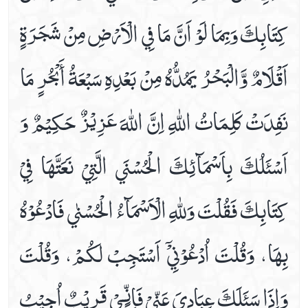
كِتَابِكَ وَبِمَا لَوْ اَنَّ مَا فِي الْاَرْضِ مِنْ شَجَرَةٍ
اَقْلَامٌ وَّالْبَحْرُ يَمُدُّهُ مِنْ بَعْدِهِ سَبْعَةُ أَبْحُرٍ مَا
نَفِدَتْ كَلِمَاتُ اللّٰهِ اِنَّ اللّٰهَ عَزِيْزٌ حَكِيْمٌ وَ
اَسْئَلُكَ بِاَسْمَآئِكَ الْحُسْنَي الَّتِيْ نَعَتَّهَا فِيْ
كِتَابِكَ فَقُلْتَ وَللّٰهِ الْاَسْمَآءُ الْحُسْنٰي فَادْعُوْهُ
بِهَا، وَقُلْتَ اُدْعُوْنِيْٓ اَسْتَجِبْ لَكُمْ، وَقُلْتَ
وَاِذَا سَئَلَكَ عِبَادِيَ عَنِّيْ فَاِنِّـِيْ قَرِيْبٌ اُجِيْبُ