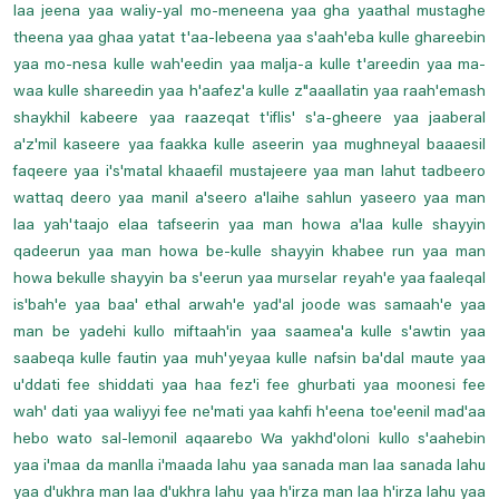
laa jeena yaa waliy-yal mo-meneena yaa gha yaathal mustaghe
theena yaa ghaa yatat t'aa-lebeena yaa s'aah'eba kulle ghareebin
yaa mo-nesa kulle wah'eedin yaa malja-a kulle t'areedin yaa ma-
waa kulle shareedin yaa h'aafez'a kulle z"aaallatin yaa raah'emash
shaykhil kabeere yaa raazeqat t'iflis' s'a-gheere yaa jaaberal
a'z'mil kaseere yaa faakka kulle aseerin yaa mughneyal baaaesil
faqeere yaa i's'matal khaaefil mustajeere yaa man lahut tadbeero
wattaq deero yaa manil a'seero a'laihe sahlun yaseero yaa man
laa yah'taajo elaa tafseerin yaa man howa a'laa kulle shayyin
qadeerun yaa man howa be-kulle shayyin khabee run yaa man
howa bekulle shayyin ba s'eerun yaa murselar reyah'e yaa faaleqal
is'bah'e yaa baa' ethal arwah'e yad'al joode was samaah'e yaa
man be yadehi kullo miftaah'in yaa saamea'a kulle s'awtin yaa
saabeqa kulle fautin yaa muh'yeyaa kulle nafsin ba'dal maute yaa
u'ddati fee shiddati yaa haa fez'i fee ghurbati yaa moonesi fee
wah' dati yaa waliyyi fee ne'mati yaa kahfi h'eena toe'eenil mad'aa
hebo wato sal-lemonil aqaarebo Wa yakhd'oloni kullo s'aahebin
yaa i'maa da manlla i'maada lahu yaa sanada man laa sanada lahu
yaa d'ukhra man laa d'ukhra lahu yaa h'irza man laa h'irza lahu yaa