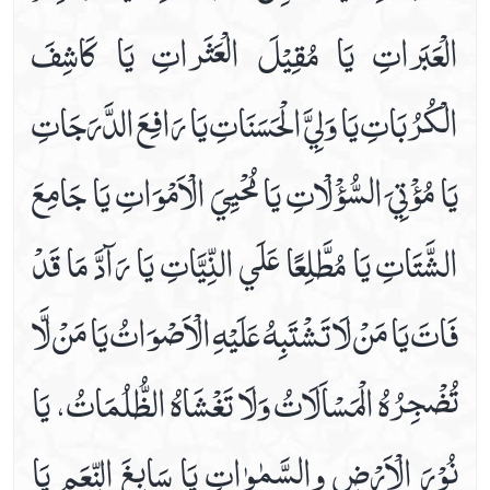
الْعَبَراتِ يَا مُقِيْلَ الْعَثَراتِ يَا كَاشِفَ
الْكُرُبَاتِ يَا وَلِيَّ الْحَسَنَاتِ يَا رَافِعَ الدَّرَجَاتِ
يَا مُؤْتِيَ السُّؤْلْاتِ يَا مُحْيِيَ الْاَمْوَاتِ يَا جَامِعَ
الشَّتَاتِ يَا مُطَّلِعًا عَلَي النِّيَّاتِ يَا رَآدَّ مَا قَدْ
فَاتَ يَا مَنْ لَا تَشْتَبِهُ عَلَيْهِ الْاَصْوَاتُ يَا مَنْ لَّا
تُضْجِرُهُ الْمَسْاَلَاتُ وَلَا تَغْشَاهُ الظُّلُمَاتُ، يَا
نُوْرَ الْاَرْضِ والسَّمٰوٰاتِ يَا سَابِغَ النِّعَمِ يَا