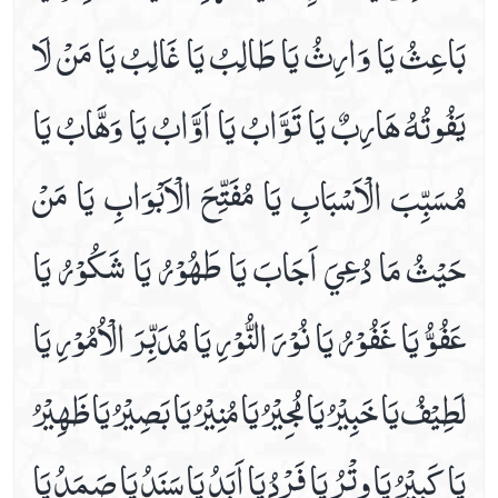
بَاعِثُ يَا وَارِثُ يَا طَالِبُ يَا غَالِبُ يَا مَنْ لَا
يَفُوتُهُ هَارِبٌ يَا تَوَّابُ يَا اَوَّابُ يَا وَهَّابُ يَا
مُسَبِّبَ الْاَسْبَابِ يَا مُفَتِّحَ الْاَبْوَابِ يَا مَنْ
حَيْثُ مَا دُعِيَ اَجَابَ يَا طَهُوْرُ يَا شَكُوْرُ يَا
عَفُوُّ يَا غَفُوْرُ يَا نُوْرَ النُّوْرِ يَا مُدَبِّرَ الْاُمُوْرِ يَا
لَطِيْفُ يَا خَبِيْرُ يَا مُجِيْرُ يَا مُنِيْرُ يَا بَصِيْرُ يَا ظَهِيْرُ
يَا كَبِيْرُ يَا وِتْرُ يَا فَرْدُ يَا اَبَدُ يَا سَنَدُ يَا صَمَدُ يَا