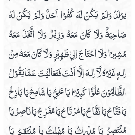
يوُلَدْ وَلَمْ يَكُنْ لَهٗ كُفُوًا اَحَدٌ وَلَمْ يَكُنْ لَهٗ
صَاحِبَةٌ وَلَا كَانَ مَعَهُ وَزِيْرٌ وَلَا اتَّخَذَ مَعَهُ
مُشِيرًا وَلَا احْتَاجَ اِليٰ ظَهِيْرٍ وَلَا كَانَ مَعَهُ مِنْ
اِلـٰهٍ غَيْرُهُ لَآ اِلـٰهَ اِلَّا اَنْتَ فَتَعَالَيْتَ عَمَّايَقُوْلُ
الظَّالِمُوْنَ عُلُوًّا كَبِيْرًا يَا عَلِيُّ يَا شَامِخُ يَا بَاذِخُ
يَا فَتَّاحُ يَا نَفَّاحُ يَا مُرْتَاحُ يَا مُفَرِّجُ يَا نَاصِرُ يَا
مُنْتَصِرُ يَا مُدْرِكُ يَا مُهْلِكُ يا مُنْتَقِمُ يَا