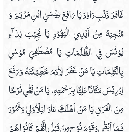
غَافِرَ ذَنْبِ دَاوٗدَ يَا رَافِعَ عِيْسَيٰ ابْنِ مَرْيَمَ وَ
مُنْجِيَهُ مِنْ اَيْدِي الْيَهُوْدِ يَا مُجِيْبَ نِدَآءِ
يُوْنُسَ فِي الظُّلُمَاتِ يَا مُصْطَفِيَ مُوْسٰي
بِالْكَلِمَاتِ يَا مَنْ غَفَرَ لِاٰدَمَ خَطِٓيْـئَتَهُ وَرَفَعَ
اِدْرِيْسَ مَكَانًا عَلِيًّا بِرَحْمَتِهِ، يَا مَنْ نَجّٰي نُوْحًا
مِنَ الْغَرَقِ يَا مَنْ اَهْلَكَ عَادَ انِلْاُوْليٰ وَثَمُوْدَ
فَمَا اَبْقٰي وَقَوْمَ نُوْحٍ مِنْ قَبْلُ اِنَّهُمْ كَانُوْا هُمْ