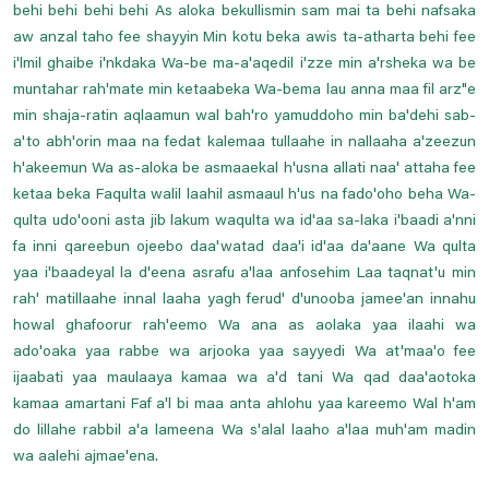
behi behi behi behi As aloka bekullismin sam mai ta behi nafsaka
aw anzal taho fee shayyin Min kotu beka awis ta-atharta behi fee
i'lmil ghaibe i'nkdaka Wa-be ma-a'aqedil i'zze min a'rsheka wa be
muntahar rah'mate min ketaabeka Wa-bema lau anna maa fil arz"e
min shaja-ratin aqlaamun wal bah'ro yamuddoho min ba'dehi sab-
a'to abh'orin maa na fedat kalemaa tullaahe in nallaaha a'zeezun
h'akeemun Wa as-aloka be asmaaekal h'usna allati naa' attaha fee
ketaa beka Faqulta walil laahil asmaaul h'us na fado'oho beha Wa-
qulta udo'ooni asta jib lakum waqulta wa id'aa sa-laka i'baadi a'nni
fa inni qareebun ojeebo daa'watad daa'i id'aa da'aane Wa qulta
yaa i'baadeyal la d'eena asrafu a'laa anfosehim Laa taqnat'u min
rah' matillaahe innal laaha yagh ferud' d'unooba jamee'an innahu
howal ghafoorur rah'eemo Wa ana as aolaka yaa ilaahi wa
ado'oaka yaa rabbe wa arjooka yaa sayyedi Wa at'maa'o fee
ijaabati yaa maulaaya kamaa wa a'd tani Wa qad daa'aotoka
kamaa amartani Faf a'l bi maa anta ahlohu yaa kareemo Wal h'am
do lillahe rabbil a'a lameena Wa s'alal laaho a'laa muh'am madin
wa aalehi ajmae'ena.