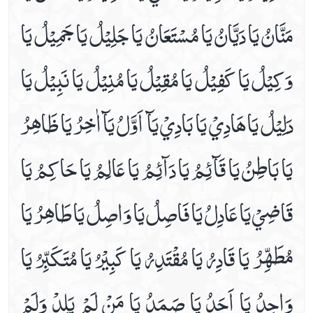
مَنَّانُ يَا دَيَّانُ يَا مُسْتَعَانُ يَا جَلِيْلُ يَا جَمِيْلُ يَا
وَكِيْلُ يَا كَفِيْلُ يَا مُقِيْلُ يَا مُنِيْلُ يَا نَبِيْلُ يَا
دَلِيْلُ يَا هَادِيْ يَا بَادِيْ يَآ اَوَّلُ يَآاٰخِرُ يَا ظَاهِرُ
يَا بَاطِنُ يَا قَآئِمُ يَا دَآئِمُ يَا عَالِمُ يَا حَاكِمُ يَا
قَاضِيْ يَا عَادِلُ يَا فَاصِلُ يَا وَاصِلُ يَا طَاهِرُ يَا
مُطَهِّرُ يَا قَادِرُ يَا مُقْتَدِرُ يَا كَبِيْرُ يَا مُتَكَبِّرُ يَا
وَاحِدُ يَا اَحَدُ يَا صَمَدُ يَا مَنْ لَمْ يَلِدْ وَلَمْ