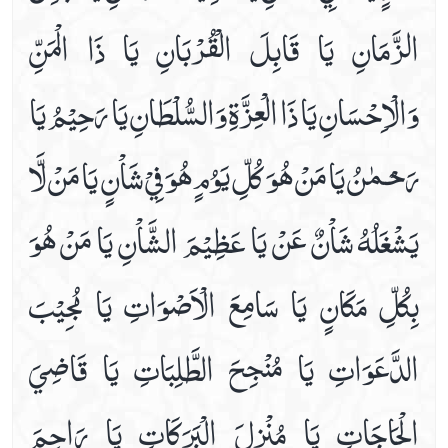
الزَّمَانِ يَا قَابِلَ الْقُرْبَانِ يَا ذَا الْمَنِّ
وَالْاِحْسَانِ يَا ذَا الْعِزَّةِ وَالسُّلْطَانِ يَا رَحِيْمُ يَا
رَحـْمٰنُ يَا مَنْ هُوَ كُلِّ يَوُمٍ هُوَ فِيْ شَاْنٍ يَا مَنْ لَّا
يَشْغَلُهُ شَاْنٌ عَنْ يَا عَظِيْمَ الشَّاْنِ يَا مَنْ هُوَ
بِكُلِّ مَكَانٍ يَا سَامِعَ الْاَصْوَاتِ يَا مُجِيْبَ
الدَّعَوَاتِ يَا مُنْجِحَ الطَّلِبَاتِ يَا قَاضِيَ
الْحَاجَاتِ يَا مُنْزِلَ الْبَرَكَاتِ يَا رَاحِمَ