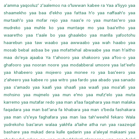
a'amma yaqooluz' z'aalemoo na o'luwwan kabee ra Yaa a'liyyo yaa
shaamekho yaa baa d'ekho yaa fattaa h'o yaa naffaah'o yaa
murtaah'o yaa mofar rejo yaa naas'e ro yaa muntas'ero yaa
mudreko yaa muhle ko yaa muntaqe mo yaa baa'etho yaa
waaretho yaa t'aale bo yaa ghaalebo yaa manlla yafootohu
haarebun yaa taw waabo yaa awwaabo yaa wah haabo yaa
mosab bebal asbaa be yaa mofattehal abwaabe yaa man h'aitho
maa do'eya ajaaba Ya t'ahooro yaa shakooro yaa a'foo-o yaa
ghafooro yaa nooran noore yaa modabberal umoore yaa lat'eefo
yaa khabeero yaa mojeero yaa monee ro yaa bas'eero yaa
z'aheero yaa kabee ro yaa witro yaa fardo yaa abado yaa sanado
yaa s'amado yaa kaafi yaa shaafi yaa waafi yaa moa'afi yaa
mohsino yaa mujmelo yaa mun e'mo yaa mufz'elo yaa muta
karremo yaa mutafar redo yaa man a'laa faqahara yaa man malaka
faqadara yaa man bat'ana fa khabara yaa man o'beda fashakara
yaa man u's'eya faghafara yaa man laa tah'weehil fekaro Wala
yudrekoho bas'arun walaa yakhfa a'laihe atha run yaa raazeqal
bashare yaa mukad dera kulle qadarin yaa a'aleyal makaani yaa