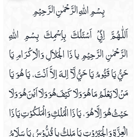
بِسْمِ اللّٰهِ الرَّحْمٰنِ الرَّحِيْمِ
Read Dua E Iftitah
Read Dua E Joshan Kabeer
اَللّٰـهُمَّ اِنِّيْ اَسْئَلُكَ بِاِسْمِكَ بِسْمِ اللّٰهِ
Read Dua E Makarimul Akhlaq
Read Dua E Nudba
الرَّحْمٰنِ الرَّحِيْمِ يا ذَا الْجَلاَلِ وَالْاِكْرَامِ يَا
Read Dua E Sabah
Read Dua E Sabasab
حَيُّ يَا قَيُّومُ يَا حَيُّ لَآ اِلـٰهَ اِلاَّ اَنْتَ، يَا هُوَ يَا
Read Dua E Samaat
Read Dua E Tauba
مَنْ لَا يَعْلَمُ مَا هُوَ وَلَا كَيْفَ هُوَ وَلَا اَيْنَ هُوَ وَلَا
Read Nade Ali Kabeer
حَيْثُ هُوَ اِلَّا هُوَ، يَا ذَا الْمُلْكِ وَالْمَلَكُوْتِ يَا ذَا
Daily
Date Wise Prayers For Each Islamic Month
الْعِزَّةِ وَالْجَبَرُوْتِ يَا مَلِكُ يا قُدُّوْسُ يَا سَلَامُ